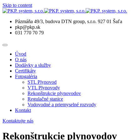
Skip to content
Pázmáňa 49/3, budova DTN group, s.r.o. 927 01 Šaľa
pkp@pkp.sk
031 770 70 79
Úvod
O nás
Dodávky a služby
Certifikáty
Fotogaléria
STL Plynovod
VTL Plynovody
Rekonštrukcie plynovodov
Regulačné stanice
Vodovodné a priemyselné rozvody
Kontakt
Kontaktujte nás
Rekonštrukcie plynovodov